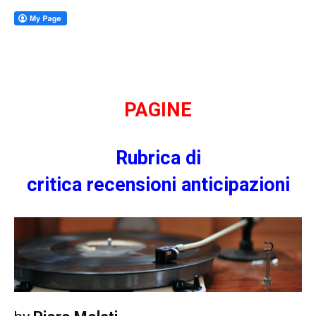
PAG
INE
Rubrica di
criti
ca
recensioni
anticipazioni