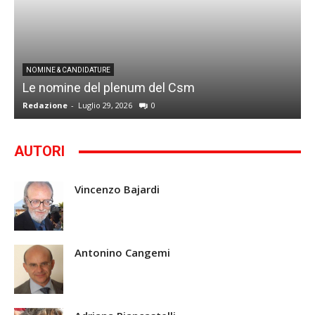
I
NOMINE & CANDIDATURE
Le nomine del plenum del Csm
S
Redazione
-
Luglio 29, 2026
0
G
AUTORI
Vincenzo Bajardi
Antonino Cangemi