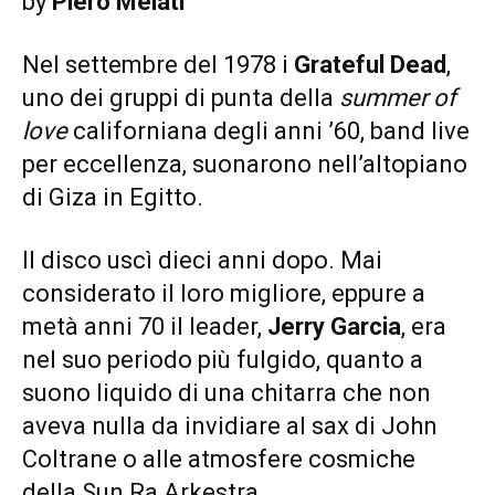
by
Piero Melati
Nel settembre del 1978 i
Grateful Dead
,
uno dei gruppi di punta della
summer of
love
californiana degli anni ’60, band live
per eccellenza, suonarono nell’altopiano
di Giza in Egitto.
Il disco uscì dieci anni dopo. Mai
considerato il loro migliore, eppure a
metà anni 70 il leader,
Jerry Garcia
, era
nel suo periodo più fulgido, quanto a
suono liquido di una chitarra che non
aveva nulla da invidiare al sax di John
Coltrane o alle atmosfere cosmiche
della Sun Ra Arkestra.