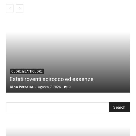
CUORE & BATTICUORE
Estati roventi scirocco ed essenze
R
Dino Petralia
-
Agosto 7, 2026
0
D