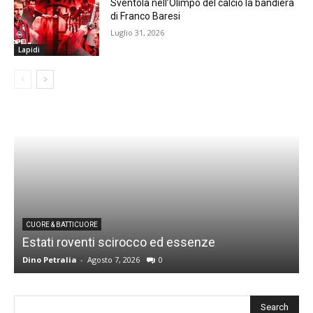
Sventola nell’Olimpo del calcio la bandiera
di Franco Baresi
Luglio 31, 2026
Lapidi
CUORE & BATTICUORE
Estati roventi scirocco ed essenze
R
Dino Petralia
-
Agosto 7, 2026
0
D