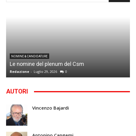
I
NOMINE & CANDIDATURE
Le nomine del plenum del Csm
S
Redazione
-
Luglio 29, 2026
0
G
AUTORI
Vincenzo Bajardi
Antonino Cangemi