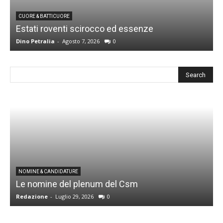
CUORE & BATTICUORE
Estati roventi scirocco ed essenze
R
Dino Petralia
-
Agosto 7, 2026
0
D
I
NOMINE & CANDIDATURE
Le nomine del plenum del Csm
S
Redazione
-
Luglio 29, 2026
0
G