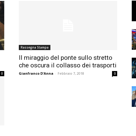
Rassegna Stampa
Il miraggio del ponte sullo stretto
che oscura il collasso dei trasporti
Gianfranco D'Anna
-
Febbraio 7, 2018
0
0