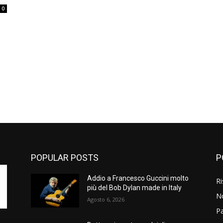
0
POPULAR POSTS
P
Addio a Francesco Guccini molto
Ri
più del Bob Dylan made in Italy
N
Agosto 6, 2026
P