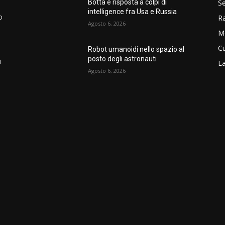
Se
Botta e risposta a colpi di
intelligence fra Usa e Russia
o
R
Agosto 6, 2026
M
Cu
Robot umanoidi nello spazio al
posto degli astronauti
i
La
Agosto 6, 2026