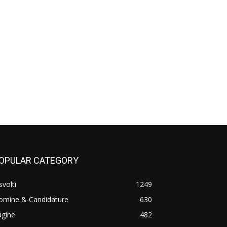
OPULAR CATEGORY
svolti
1249
omine & Candidature
630
agine
482