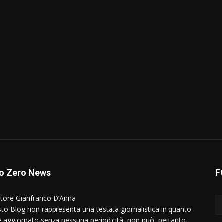
o Zero News
F
ttore Gianfranco D’Anna
to Blog non rappresenta una testata giornalistica in quanto
e aggiornato senza nessuna periodicità, non può, pertanto,