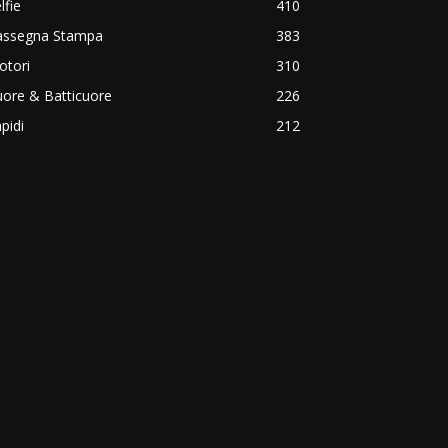
lfie
410
assegna Stampa
383
otori
310
ore & Batticuore
226
pidi
212