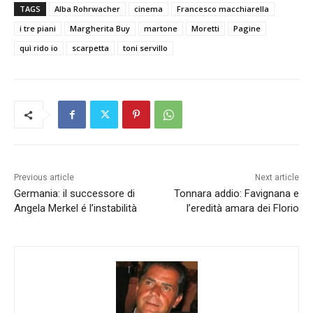
TAGS
Alba Rohrwacher
cinema
Francesco macchiarella
i tre piani
Margherita Buy
martone
Moretti
Pagine
quì rido io
scarpetta
toni servillo
Previous article
Next article
Germania: il successore di
Tonnara addio: Favignana e
Angela Merkel é l’instabilità
l’eredità amara dei Florio