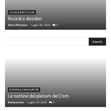
CUORE & BATTICUORE
Ricordi e desideri
L
Dino Petralia
-
Luglio 29, 2026
0
R
I
NOMINE & CANDIDATURE
Le nomine del plenum del Csm
S
Redazione
-
Luglio 29, 2026
0
G