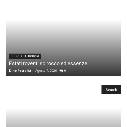
CUORE & BATTICUORE
Estati roventi scirocco ed essenze
R
Dino Petralia
-
Agosto 7, 2026
0
D