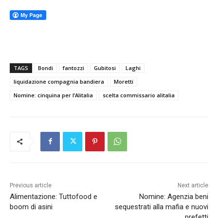
TAGS
Bondi
fantozzi
Gubitosi
Laghi
liquidazione compagnia bandiera
Moretti
Nomine: cinquina per l’Alitalia
scelta commissario alitalia
Previous article
Next article
Alimentazione: Tuttofood e
Nomine: Agenzia beni
boom di asini
sequestrati alla mafia e nuovi
prefetti