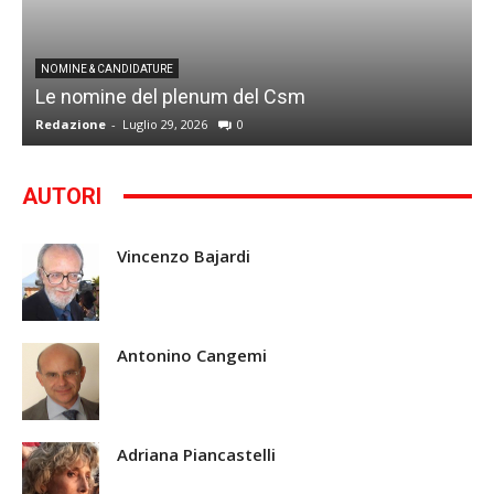
I
NOMINE & CANDIDATURE
Le nomine del plenum del Csm
S
Redazione
-
Luglio 29, 2026
0
G
AUTORI
Vincenzo Bajardi
Antonino Cangemi
Adriana Piancastelli