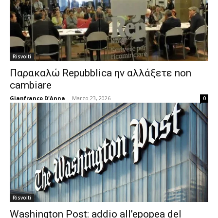
Risvolti
Παρακαλώ Repubblica ην αλλάξετε non
cambiare
Gianfranco D'Anna
-
Marzo 23, 2026
0
Risvolti
Washington Post: addio all’epopea del