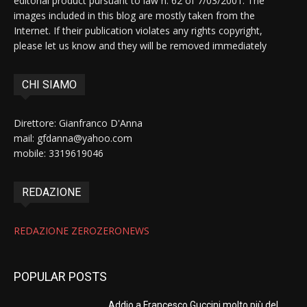
editorial product pursuant to law n. 62 of 7/03/2001. The
images included in this blog are mostly taken from the
Internet. If their publication violates any rights copyright,
please let us know and they will be removed immediately
CHI SIAMO
Direttore: Gianfranco D'Anna
mail: gfdanna@yahoo.com
mobile: 3319619046
REDAZIONE
REDAZIONE ZEROZERONEWS
POPULAR POSTS
Addio a Francesco Guccini molto più del