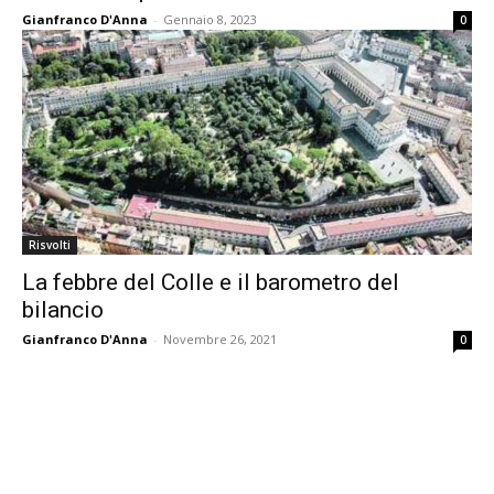
Gianfranco D'Anna
-
Gennaio 8, 2023
0
Risvolti
La febbre del Colle e il barometro del
bilancio
Gianfranco D'Anna
-
Novembre 26, 2021
0