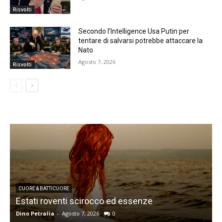
Risvolti
Secondo l’Intelligence Usa Putin per
tentare di salvarsi potrebbe attaccare la
Nato
Agosto 7, 2026
Risvolti
CUORE & BATTICUORE
Estati roventi scirocco ed essenze
R
Dino Petralia
-
Agosto 7, 2026
0
D