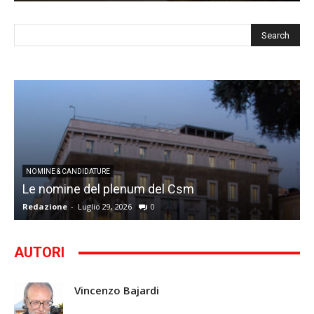
I
NOMINE & CANDIDATURE
Le nomine del plenum del Csm
S
Redazione
-
Luglio 29, 2026
0
G
AUTORI
Vincenzo Bajardi