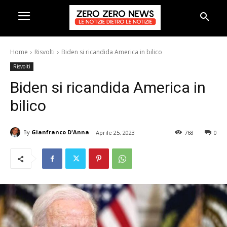
Home
Risvolti
Biden si ricandida America in bilico
Risvolti
Biden si ricandida America in
bilico
By
Gianfranco D'Anna
Aprile 25, 2023
768
0