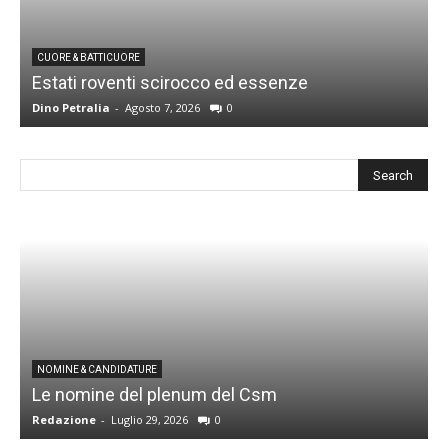
CUORE & BATTICUORE
Estati roventi scirocco ed essenze
R
Dino Petralia
-
Agosto 7, 2026
0
D
I
NOMINE & CANDIDATURE
Le nomine del plenum del Csm
S
Redazione
-
Luglio 29, 2026
0
G