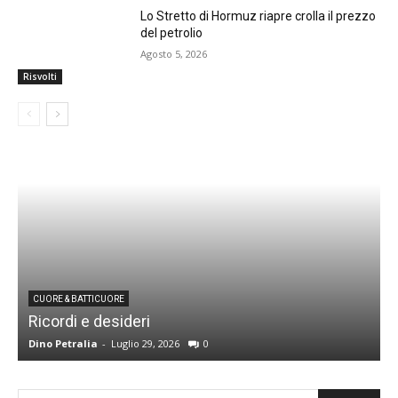
Lo Stretto di Hormuz riapre crolla il prezzo
del petrolio
Agosto 5, 2026
Risvolti
CUORE & BATTICUORE
Ricordi e desideri
L
Dino Petralia
-
Luglio 29, 2026
0
R