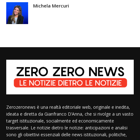
Michela Mercuri
Zerozeronews è una realtà editoriale web, originale e inedita,
ideata e diretta da Gianfranco D’Anna, che si rivolge a un vasto
target istituzionale, socialmente ed economicamente
trasversale. Le notizie dietro le notizie: anticipazioni e analisi
sono gli obiettivi essenziali delle news istituzionali, politiche,