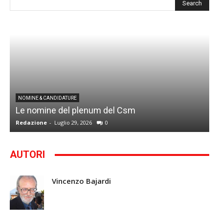
I
NOMINE & CANDIDATURE
Le nomine del plenum del Csm
S
Redazione
-
Luglio 29, 2026
0
G
AUTORI
Vincenzo Bajardi