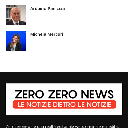
Arduino Paniccia
Michela Mercuri
Zerozeronews è una realtà editoriale web, originale e inedita,