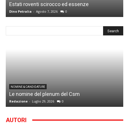
Estati roventi scirocco ed essenze
R
Dino Petralia
-
Agosto 7, 2026
0
D
I
NOMINE & CANDIDATURE
Le nomine del plenum del Csm
S
Redazione
-
Luglio 29, 2026
0
G
AUTORI