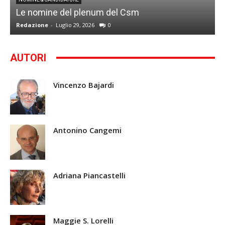
I
Le nomine del plenum del Csm
S
Redazione
-
Luglio 29, 2026
0
G
AUTORI
Vincenzo Bajardi
Antonino Cangemi
Adriana Piancastelli
Maggie S. Lorelli