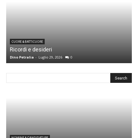
CUORE & BATTICUORE
Ricordi e desideri
L
Dino Petralia
-
Luglio 29, 2026
0
R
NOMINE & CANDIDATURE