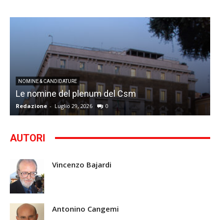
I
NOMINE & CANDIDATURE
Le nomine del plenum del Csm
S
Redazione
-
Luglio 29, 2026
0
G
AUTORI
Vincenzo Bajardi
Antonino Cangemi