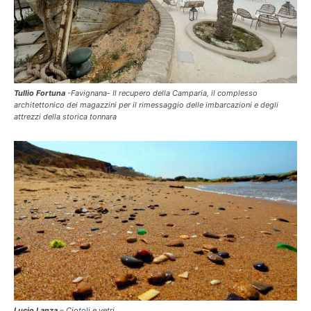
Tullio Fortuna
-Favignana- Il recupero della Camparia, il complesso
architettonico dei magazzini per il rimessaggio delle imbarcazioni e degli
attrezzi della storica tonnara
Lucio Lanza
– Ciotoli e vetri