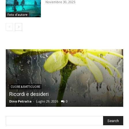
Novembre 30, 2025
Foto d'autore
CUORE & BATTICUORE
Ricordi e desideri
L
Dino Petralia
-
Luglio 29, 2026
0
R