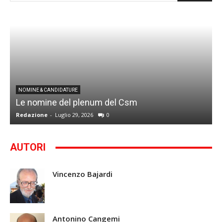
I
NOMINE & CANDIDATURE
Le nomine del plenum del Csm
S
Redazione
-
Luglio 29, 2026
0
G
AUTORI
Vincenzo Bajardi
Antonino Cangemi