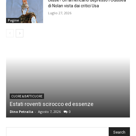
di Nolan vista dai critici Usa
Luglio 27, 2026
Pagine
CUORE & BATTICUORE
Estati roventi scirocco ed essenze
R
Dino Petralia
-
Agosto 7, 2026
0
D