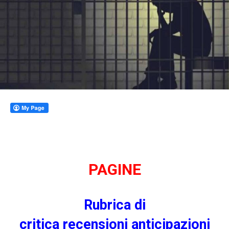
PAG
INE
Rubrica di
criti
ca
recensioni
anticipazioni