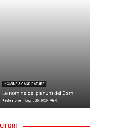
NOMINE & CANDID
NOMINE & CANDIDATURE
Infantino addio
Le nomine del plenum del Csm
alla Segreteria
Redazione
-
Luglio 29, 2026
0
Gianfranco D'Anna
UTORI