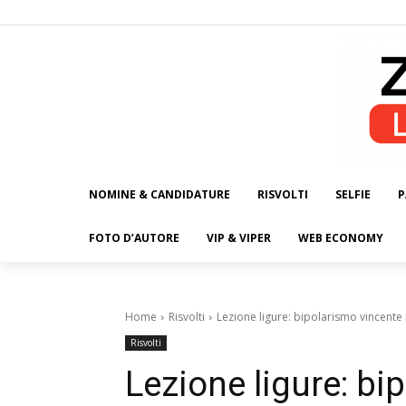
NOMINE & CANDIDATURE
RISVOLTI
SELFIE
P
ALL
FOTO D’AUTORE
VIP & VIPER
WEB ECONOMY
Home
Risvolti
Lezione ligure: bipolarismo vincente 
Risvolti
Lezione ligure: bi