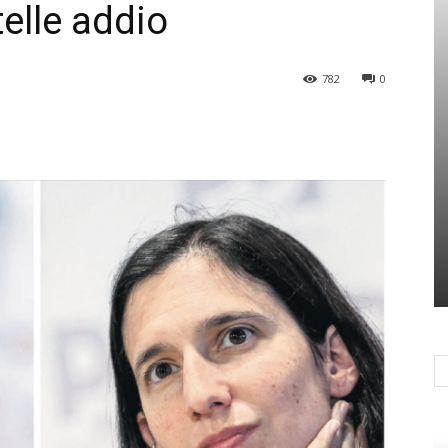
elle addio
782
0