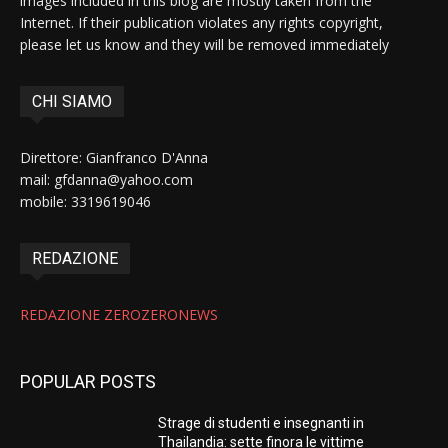
images included in this blog are mostly taken from the
Internet. If their publication violates any rights copyright,
please let us know and they will be removed immediately
CHI SIAMO
Direttore: Gianfranco D'Anna
mail: gfdanna@yahoo.com
mobile: 3319619046
REDAZIONE
REDAZIONE ZEROZERONEWS
POPULAR POSTS
Strage di studenti e insegnanti in
Thailandia: sette finora le vittime