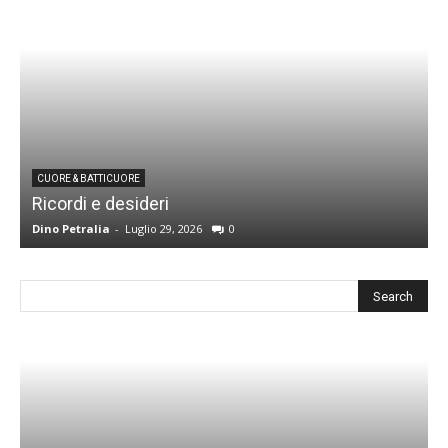
CUORE & BATTICUORE
Ricordi e desideri
L
Dino Petralia
-
Luglio 29, 2026
0
R