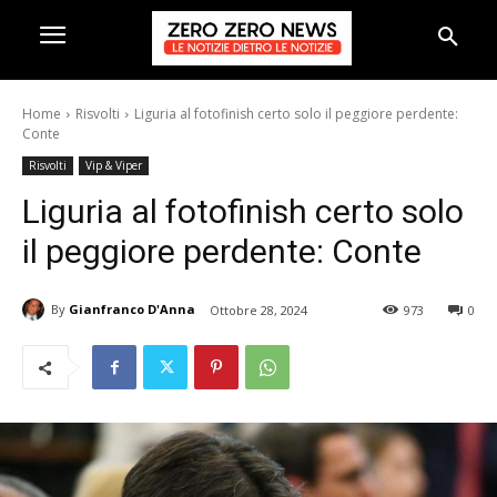
Home
Risvolti
Liguria al fotofinish certo solo il peggiore perdente:
Conte
Risvolti
Vip & Viper
Liguria al fotofinish certo solo
il peggiore perdente: Conte
By
Gianfranco D'Anna
Ottobre 28, 2024
973
0