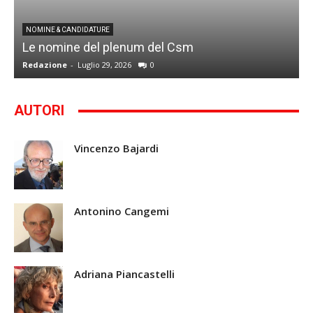
I
NOMINE & CANDIDATURE
Le nomine del plenum del Csm
S
Redazione
-
Luglio 29, 2026
0
G
AUTORI
Vincenzo Bajardi
Antonino Cangemi
Adriana Piancastelli