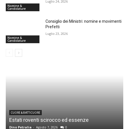
Luglio 24, 2026
Nomine &
Candidature
Consiglio dei Ministri: nomine e movimenti
Prefetti
Luglio 23, 2026
Nomine &
Candidature
CUORE & BATTICUORE
Estati roventi scirocco ed essenze
R
Dino Petralia
-
Agosto 7, 2026
0
D