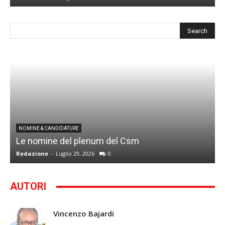
I
NOMINE & CANDIDATURE
Le nomine del plenum del Csm
S
Redazione
-
Luglio 29, 2026
0
G
AUTORI
Vincenzo Bajardi