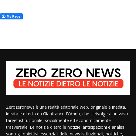
Zerozeronews è una realtà editoriale web, originale e inedita,
ideata e diretta da Gianfranco D’Anna, che si rivolge a un vasto
target istituzionale, socialmente ed economicamente
trasversale. Le notizie dietro le notizie: anticipazioni e analisi
sono gli obiettivi essenziali delle news istituzionali, politiche,