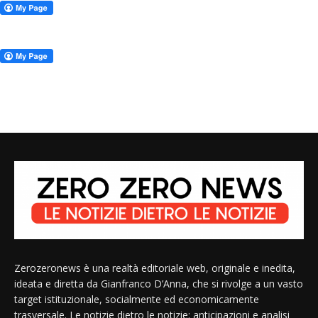
Zerozeronews è una realtà editoriale web, originale e inedita,
ideata e diretta da Gianfranco D’Anna, che si rivolge a un vasto
target istituzionale, socialmente ed economicamente
trasversale. Le notizie dietro le notizie: anticipazioni e analisi