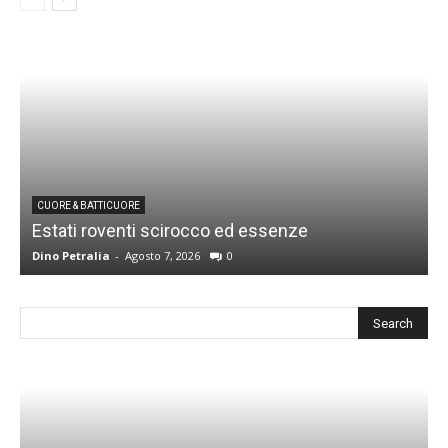
CUORE & BATTICUORE
Estati roventi scirocco ed essenze
R
Dino Petralia
-
Agosto 7, 2026
0
D