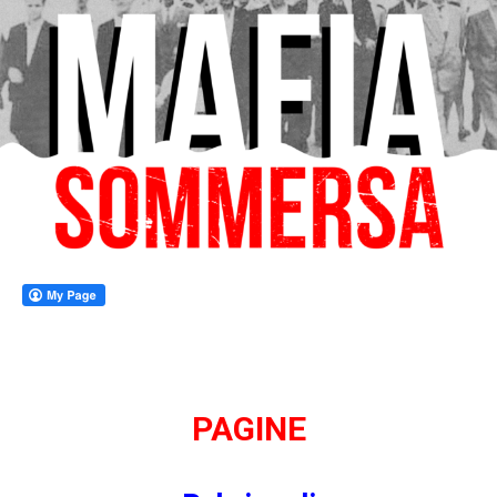
PAG
INE