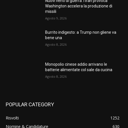
Nuovi venti di guerra: l’Iran provoca
Washington accelera la produzione di
missili
Agosto 9, 2026
Burrito indigesto: a Trump non gliene va
bene una
Agosto 8, 2026
Monopolio cinese addio arrivano le
batterie alimentate col sale da cucina
Agosto 8, 2026
POPULAR CATEGORY
Risvolti
1252
Nomine & Candidature
630