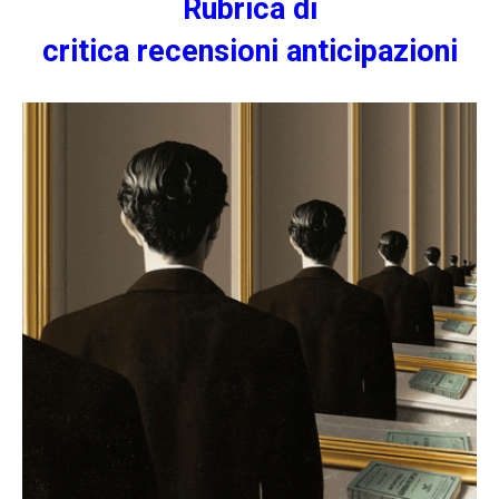
Rubrica di
criti
ca
recensioni
anticipazioni