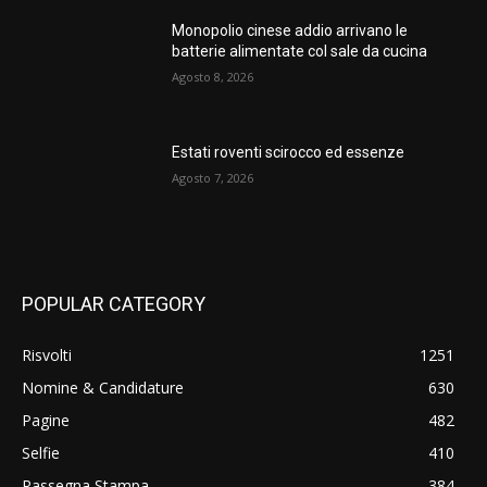
Monopolio cinese addio arrivano le
batterie alimentate col sale da cucina
Agosto 8, 2026
Estati roventi scirocco ed essenze
Agosto 7, 2026
POPULAR CATEGORY
Risvolti
1251
Nomine & Candidature
630
Pagine
482
Selfie
410
Rassegna Stampa
384