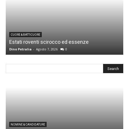
CUORE & BATTICUORE
Estati roventi scirocco ed essenze
R
Dino Petralia
-
Agosto 7, 2026
0
D
I
NOMINE & CANDIDATURE