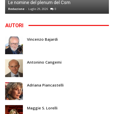
Le nomine del plenum del Csm
S
Redazione
-
Luglio 29, 2026
0
G
AUTORI
Vincenzo Bajardi
Antonino Cangemi
Adriana Piancastelli
Maggie S. Lorelli