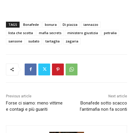
TAGS
Bonafede
bonura
Di piazza
iannazzo
lista che scotta
mafia secrets
ministero giustizia
petralia
sansone
sudato
tartaglia
zagaria
Previous article
Next article
Forse ci siamo: meno vittime
Bonafede sotto scacco
e contagi e più guariti
l’antimafia non fa sconti