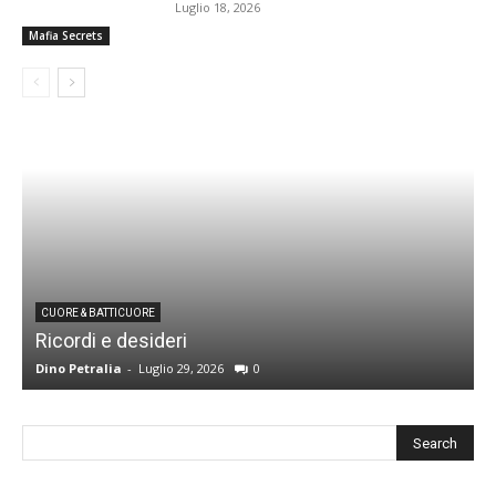
Luglio 18, 2026
Mafia Secrets
CUORE & BATTICUORE
Ricordi e desideri
L
Dino Petralia
-
Luglio 29, 2026
0
R