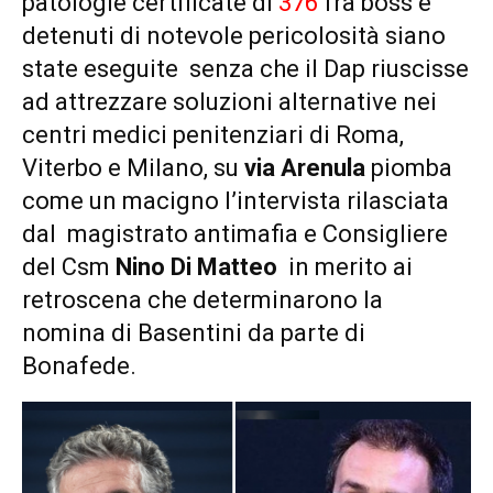
patologie certificate di
376
fra boss e
detenuti di notevole pericolosità siano
state eseguite senza che il Dap riuscisse
ad attrezzare soluzioni alternative nei
centri medici penitenziari di Roma,
Viterbo e Milano, su
via Arenula
piomba
come un macigno l’intervista rilasciata
dal magistrato antimafia e Consigliere
del Csm
Nino Di Matteo
in merito ai
retroscena che determinarono la
nomina di Basentini da parte di
Bonafede.