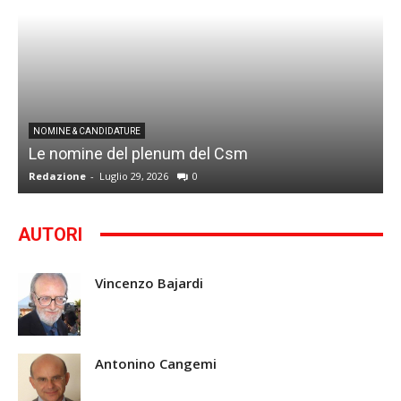
I
NOMINE & CANDIDATURE
Le nomine del plenum del Csm
S
Redazione
-
Luglio 29, 2026
0
G
AUTORI
Vincenzo Bajardi
Antonino Cangemi