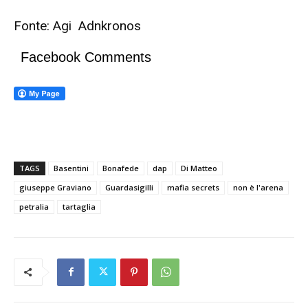
Fonte: Agi Adnkronos
Facebook Comments
TAGS
Basentini
Bonafede
dap
Di Matteo
giuseppe Graviano
Guardasigilli
mafia secrets
non è l'arena
petralia
tartaglia