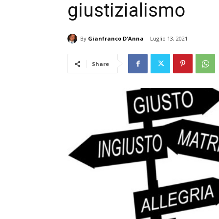
giustizialismo
By
Gianfranco D'Anna
Luglio 13, 2021
Share