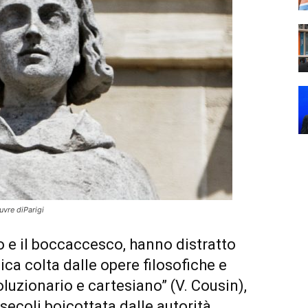
uvre diParigi
o e il boccaccesco, hanno distratto
ica colta dalle opere filosofiche e
oluzionario e cartesiano” (V. Cousin),
secoli boicottata dalle autorità