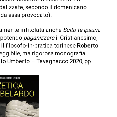
ndalizzate, secondo il domenicano
 da essa provocato).
camente intitolata anche
Scito te ipsum
:
n potendo
paganizzare
il Cristianesimo,
il filosofo-in-pratica torinese
Roberto
leggibile, ma rigorosa monografia:
tto Umberto – Tavagnacco 2020, pp.