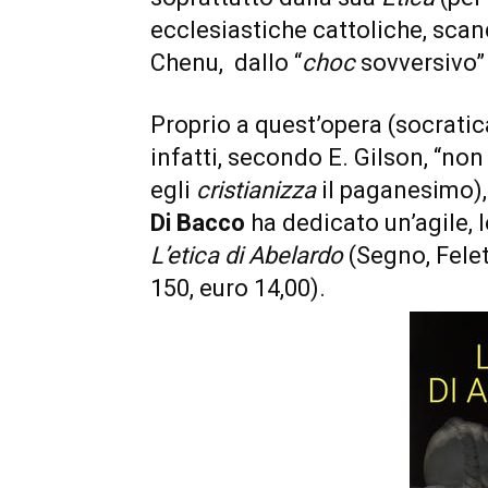
ecclesiastiche cattoliche, sca
Chenu, dallo “
choc
sovversivo”
Proprio a quest’opera (socrati
infatti, secondo E. Gilson, “no
egli
cristianizza
il paganesimo), 
Di Bacco
ha dedicato un’agile, 
L’etica di Abelardo
(Segno, Fele
150, euro 14,00).