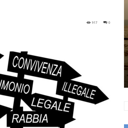
917
0