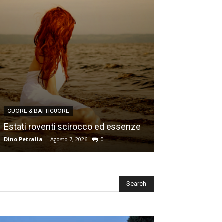
CUORE & BATTICUORE
CUORE & BATTICU
Estati roventi scirocco ed essenze
Ricordi e desid
Dino Petralia
-
Agosto 7, 2026
0
Dino Petralia
-
Lugl