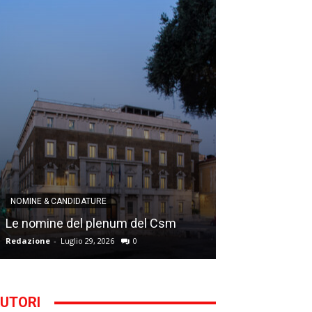
NOMINE & CANDID
NOMINE & CANDIDATURE
Infantino addio
Le nomine del plenum del Csm
alla Segreteria
Redazione
-
Luglio 29, 2026
0
Gianfranco D'Anna
UTORI