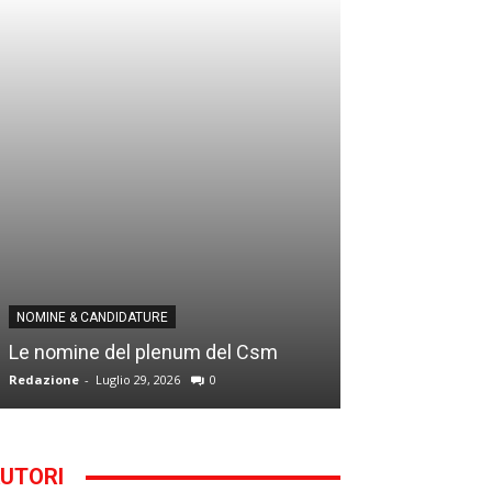
NOMINE & CANDID
NOMINE & CANDIDATURE
Infantino addio
Le nomine del plenum del Csm
alla Segreteria
Redazione
-
Luglio 29, 2026
0
Gianfranco D'Anna
UTORI