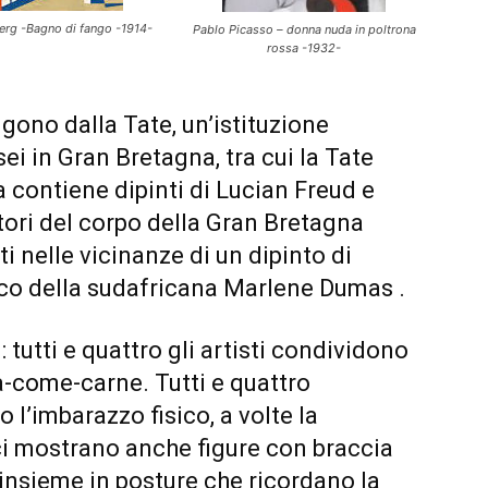
rg -Bagno di fango -1914-
Pablo Picasso – donna nuda in poltrona
rossa -1932-
gono dalla Tate, un’istituzione
ei in Gran Bretagna, tra cui la Tate
 contiene dipinti di Lucian Freud e
ttori del corpo della Gran Bretagna
i nelle vicinanze di un dipinto di
ico della sudafricana Marlene Dumas .
 tutti e quattro gli artisti condividono
ra-come-carne. Tutti e quattro
 l’imbarazzo fisico, a volte la
ci mostrano anche figure con braccia
insieme in posture che ricordano la