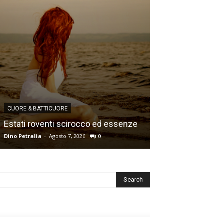
CUORE & BATTICUORE
CUORE & BATTICU
Estati roventi scirocco ed essenze
Ricordi e desid
Dino Petralia
-
Agosto 7, 2026
0
Dino Petralia
-
Lugl