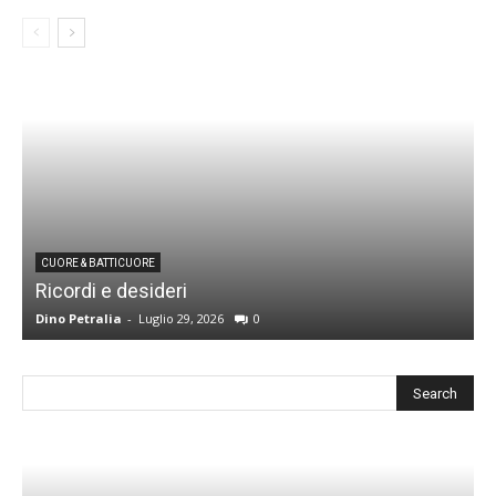
CUORE & BATTICUORE
Ricordi e desideri
L
Dino Petralia
-
Luglio 29, 2026
0
R