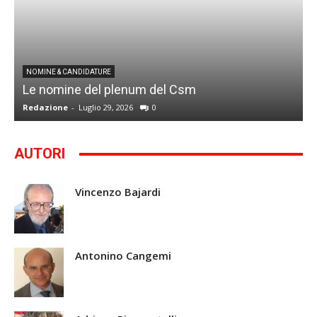
I
NOMINE & CANDIDATURE
Le nomine del plenum del Csm
S
Redazione
-
Luglio 29, 2026
0
G
AUTORI
Vincenzo Bajardi
Antonino Cangemi