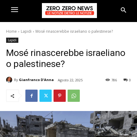
Home
Lapidi
Mosé rinascerebbe israeliano o palestinese?
Lapidi
Mosé rinascerebbe israeliano
o palestinese?
By
Gianfranco D'Anna
Agosto 22, 2025
786
0