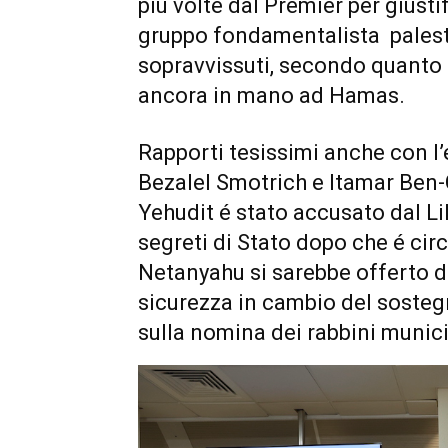
più volte dal Premier per giusti
gruppo fondamentalista palesti
sopravvissuti, secondo quanto 
ancora in mano ad Hamas.
Rapporti tesissimi anche con l’
Bezalel Smotrich e Itamar Ben-G
Yehudit é stato accusato dal Liku
segreti di Stato dopo che é cir
Netanyahu si sarebbe offerto di
sicurezza in cambio del sosteg
sulla nomina dei rabbini munici