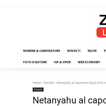
NOMINE & CANDIDATURE
RISVOLTI
SELFIE
P
ALL
FOTO D’AUTORE
VIP & VIPER
WEB ECONOMY
Home
Risvolti
Netanyahu al capolinea dopo di lui non
Risvolti
Netanyahu al capol