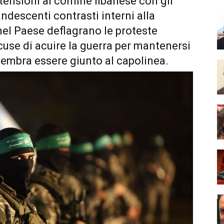
 tensioni al confine libanese con gli
candescenti contrasti interni alla
nel Paese deflagrano le proteste
ccuse di acuire la guerra per mantenersi
 sembra essere giunto al capolinea.