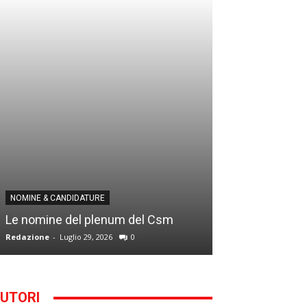
NOMINE & CANDID
NOMINE & CANDIDATURE
Infantino addio
Le nomine del plenum del Csm
alla Segreteria
Redazione
-
Luglio 29, 2026
0
Gianfranco D'Anna
UTORI