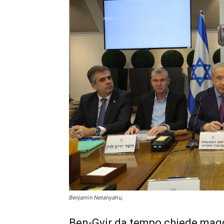
Benjamin Netanyahu,
Ben-Gvir da tempo chiede magg