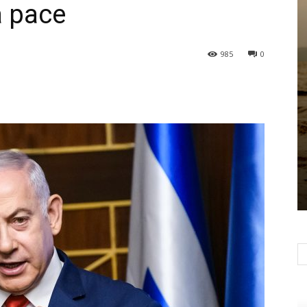
a pace
985
0