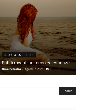
CUORE & BATTICUORE
CUORE & BATTICU
Estati roventi scirocco ed essenze
Ricordi e desid
Dino Petralia
-
Agosto 7, 2026
0
Dino Petralia
-
Lugl