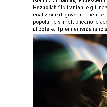
islamici di
Hamas
, le crescenti
Hezbollah
filo iraniani e gli in
coalizione di governo, mentre 
popolari e si moltiplicano le a
al potere, il premier israeliano