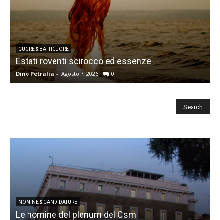
CUORE & BATTICUORE
Estati roventi scirocco ed essenze
R
Dino Petralia
-
Agosto 7, 2026
0
D
I
NOMINE & CANDIDATURE
Le nomine del plenum del Csm
S