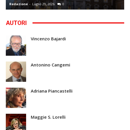
Redazione
-
Luglio 29, 2026
0
G
AUTORI
Vincenzo Bajardi
Antonino Cangemi
Adriana Piancastelli
Maggie S. Lorelli