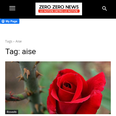
Tags
Aise
Tag:
aise
Risvolti