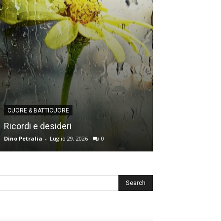
CUORE & BATTICUORE
CUORE & BATTICU
Ricordi e desideri
L’angoscia del
Dino Petralia
-
Luglio 29, 2026
0
Redazione
-
Luglio 