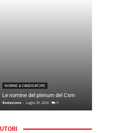
NOMINE & CANDID
NOMINE & CANDIDATURE
Infantino addio
Le nomine del plenum del Csm
alla Segreteria
Redazione
-
Luglio 29, 2026
0
Gianfranco D'Anna
UTORI