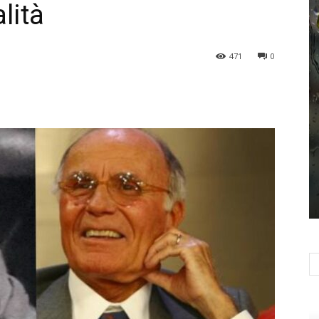
lità
471
0