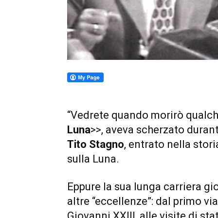
“Vedrete quando morirò qualche 
Luna
>>, aveva scherzato durant
Tito Stagno
, entrato nella stor
sulla Luna.
Eppure la sua lunga carriera gi
altre “eccellenze”: dal primo vi
Giovanni XXIII, alle visite di sta