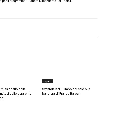
mo per il programma “Pianeta Dimenticato” di Radio1.
Lapidi
 missionario della
Sventola nell’Olimpo del calcio la
ntitesi delle gerarchie
bandiera di Franco Baresi
he