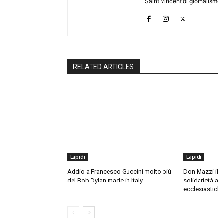
Saint Vincent di giornalis
RELATED ARTICLES
Lapidi
Lapidi
Addio a Francesco Guccini molto più
Don Mazzi il
del Bob Dylan made in Italy
solidarietà a
ecclesiastic