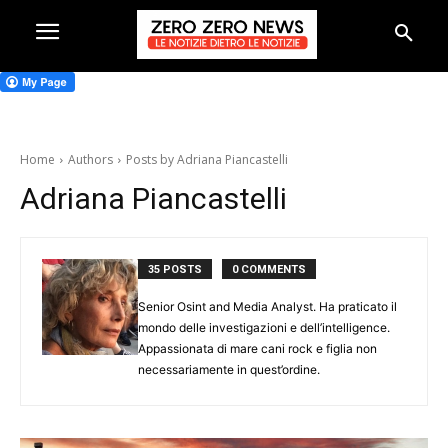
Home
Authors
Posts by Adriana Piancastelli
Adriana Piancastelli
35 POSTS
0 COMMENTS
Senior Osint and Media Analyst. Ha praticato il
mondo delle investigazioni e dell’intelligence.
Appassionata di mare cani rock e figlia non
necessariamente in quest’ordine.