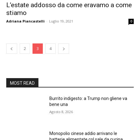
L’estate addosso da come eravamo a come
stiamo
Adriana Piancastelli
-
Luglio 19, 2021
0
2
3
4
MOST READ
Burrito indigesto: a Trump non gliene va
bene una
Agosto 8, 2026
Monopolio cinese addio arrivano le
batterie alimentate col sale da cucina