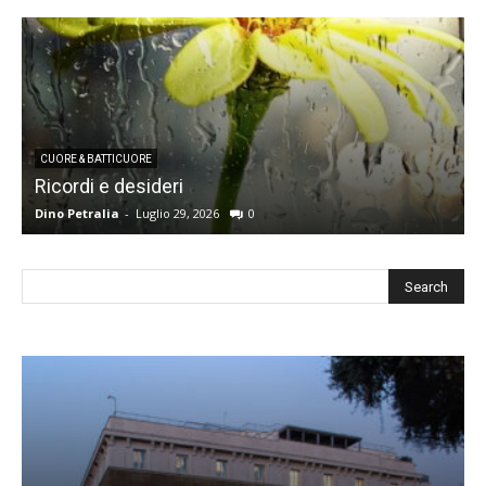
CUORE & BATTICUORE
Ricordi e desideri
L
Dino Petralia
-
Luglio 29, 2026
0
R