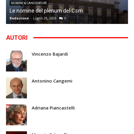
I
NOMINE & CANDIDATURE
Le nomine del plenum del Csm
S
Redazione
-
Luglio 29, 2026
0
G
AUTORI
Vincenzo Bajardi
Antonino Cangemi
Adriana Piancastelli