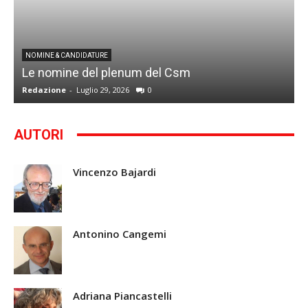
I
NOMINE & CANDIDATURE
Le nomine del plenum del Csm
S
Redazione
-
Luglio 29, 2026
0
G
AUTORI
Vincenzo Bajardi
Antonino Cangemi
Adriana Piancastelli