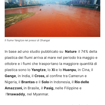
Il fiume Yangtze nei pressi di Shangai
In base ad uno studio pubblicato su
Nature
il 74% della
plastica dei fiumi arriva al mare nel periodo tra maggio e
ottobre e i fiumi che trasportano la maggiore quantità di
plastica sono lo
Yangtze
, lo
Xi
e lo
Huanpu
, in Cina, il
Gange
, in India, il
Cross,
al confine tra Camerun e
Nigeria, il
Brantas
e il
Solo
in Indonesia, il
Rio delle
Amazzoni,
in Brasile, il
Pasig
,
nelle Filippine e
l’
Irrawaddy
, nel Myanmar.