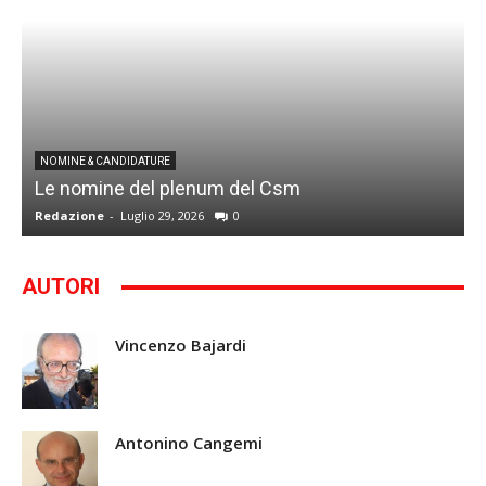
I
NOMINE & CANDIDATURE
Le nomine del plenum del Csm
S
Redazione
-
Luglio 29, 2026
0
G
AUTORI
Vincenzo Bajardi
Antonino Cangemi