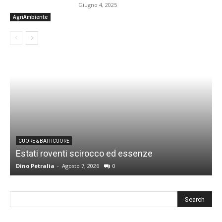
Giugno 4, 2025
AgriAmbiente
CUORE & BATTICUORE
Estati roventi scirocco ed essenze
R
Dino Petralia
-
Agosto 7, 2026
0
D