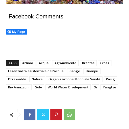
Facebook Comments
TAGS
#clima
Acqua
AgriAmbiente
Brantas
Cross
Essenzialità esistenziale dell’acqua
Gange
Huanpu
l'Irrawaddy
Nature
Organizzazione Mondiale Sanità
Pasig
Rio Amazzoni
Solo
World Water Divelopment
Xi
Yangtze