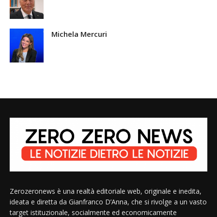
Michela Mercuri
Zerozeronews è una realtà editoriale web, originale e inedita,
ideata e diretta da Gianfranco D’Anna, che si rivolge a un vasto
target istituzionale, socialmente ed economicamente