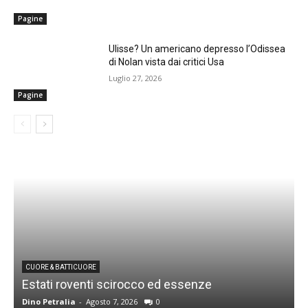
Pagine
Ulisse? Un americano depresso l’Odissea
di Nolan vista dai critici Usa
Luglio 27, 2026
Pagine
CUORE & BATTICUORE
Estati roventi scirocco ed essenze
R
Dino Petralia
-
Agosto 7, 2026
0
D