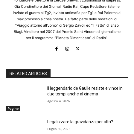
Fondatore e Direttore di zerozeronews.it Editorialista di Italpress.
Già Condirettore dei Giornali Radio Rai, Capo Redattore Esteri e
inviato di guerra al Tg2, inviato antimafia per Tg1 e Rai Palermo al
maxiprocesso a cosa nostra. Ha fatto parte delle redazioni di
“Viaggio attorno all’uomo” di Sergio Zavoli ed “Il Fatto” di Enzo
Biagi. Vincitore nel 2007 del Premio Saint Vincent di giornalismo
per il programma “Pianeta Dimenticato” di Radio1.
RELATED ARTICLES
Il leggendario de Gaulle resiste e vince in
due tempi anche al cinema
Agosto 4, 2026
Pagine
Legalizzare la gravidanza per altri?
Luglio 30, 2026