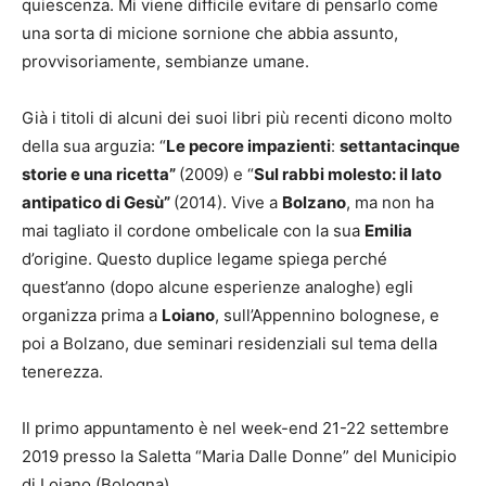
quiescenza. Mi viene difficile evitare di pensarlo come
una sorta di micione sornione che abbia assunto,
provvisoriamente, sembianze umane.
Già i titoli di alcuni dei suoi libri più recenti dicono molto
della sua arguzia: “
Le pecore impazienti
:
settantacinque
storie e una ricetta”
(2009) e “
Sul rabbi molesto: il lato
antipatico di Gesù”
(2014). Vive a
Bolzano
, ma non ha
mai tagliato il cordone ombelicale con la sua
Emilia
d’origine. Questo duplice legame spiega perché
quest’anno (dopo alcune esperienze analoghe) egli
organizza prima a
Loiano
, sull’Appennino bolognese, e
poi a Bolzano, due seminari residenziali sul tema della
tenerezza.
Il primo appuntamento è nel week-end 21-22 settembre
2019 presso la Saletta “Maria Dalle Donne” del Municipio
di Loiano (Bologna).