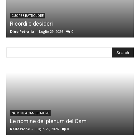
CUORE & BATTICUORE
Ricordi e desideri
L
Dino Petralia
-
Luglio 29, 2026
0
R
I
NOMINE & CANDIDATURE
Le nomine del plenum del Csm
S
Redazione
-
Luglio 29, 2026
0
G