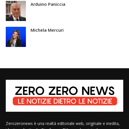
Arduino Paniccia
Michela Mercuri
Zerozeronews è una realtà editoriale web, originale e inedita,