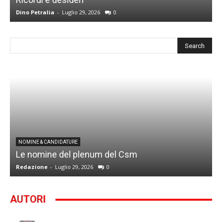
Dino Petralia
-
Luglio 29, 2026
0
R
I
NOMINE & CANDIDATURE
Le nomine del plenum del Csm
S
Redazione
-
Luglio 29, 2026
0
G
AUTORI