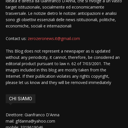
ideata e diretta da Gianfranco D’Anna, che si rivolge a un vasto
target istituzionale, socialmente ed economicamente
trasversale. Le notizie dietro le notizie: anticipazioni e analisi
sono gli obiettivi essenziali delle news istituzionali, politiche,
economiche, sociali e internazionali
Contact us:
zerozeronews.it@gmail.com
This Blog does not represent a newspaper as is updated
without any periodicity, it cannot, therefore, be considered an
editorial product pursuant to law n. 62 of 7/03/2001. The
images included in this blog are mostly taken from the
Internet. If their publication violates any rights copyright,
please let us know and they will be removed immediately
CHI SIAMO
Direttore: Gianfranco D'Anna
mail: gfdanna@yahoo.com
mobile: 3319619046