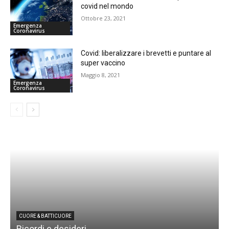
covid nel mondo
Ottobre 23, 2021
Emergenza
Coronavirus
Covid: liberalizzare i brevetti e puntare al
super vaccino
Maggio 8, 2021
Emergenza
Coronavirus
CUORE & BATTICUORE
Ricordi e desideri
L