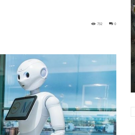
732
0