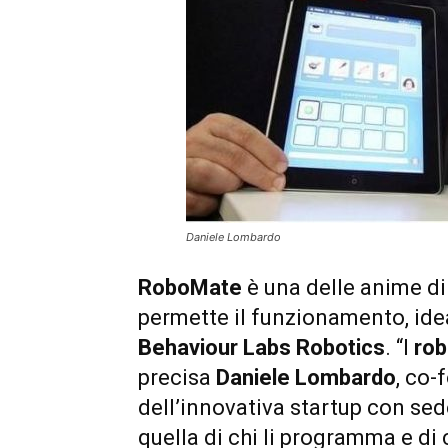
Daniele Lombardo
RoboMate
è una delle anime di
permette il funzionamento, idea
Behaviour Labs Robotics
. “I
rob
precisa
Daniele Lombardo
, co-
dell’innovativa startup con se
quella di chi li programma e di ch