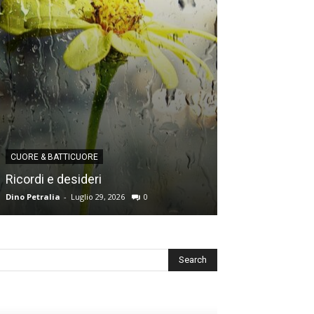
CUORE & BATTICUORE
CUORE & BATTICU
Ricordi e desideri
L’angoscia del
Dino Petralia
-
Luglio 29, 2026
0
Redazione
-
Luglio 