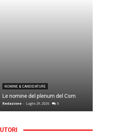
NOMINE & CANDID
NOMINE & CANDIDATURE
Infantino addio
Le nomine del plenum del Csm
alla Segreteria
Redazione
-
Luglio 29, 2026
0
Gianfranco D'Anna
UTORI