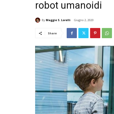
robot umanoidi
By
Maggie S. Lorelli
Giugno 2, 2020
Share