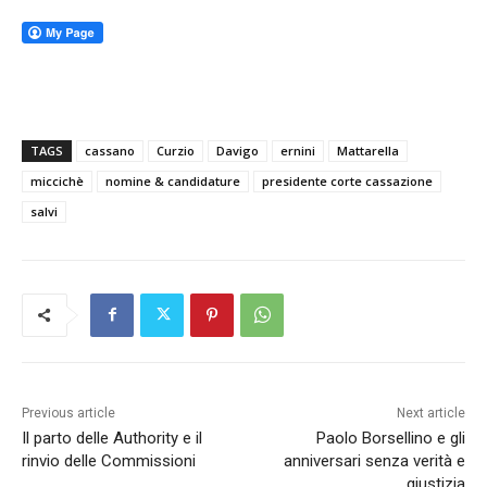
TAGS
cassano
Curzio
Davigo
ernini
Mattarella
miccichè
nomine & candidature
presidente corte cassazione
salvi
Previous article
Next article
Il parto delle Authority e il
Paolo Borsellino e gli
rinvio delle Commissioni
anniversari senza verità e
giustizia