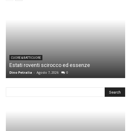
CUORE & BATTICUORE
Estati roventi scirocco ed essenze
R
Dino Petralia
-
Agosto 7, 2026
0
D