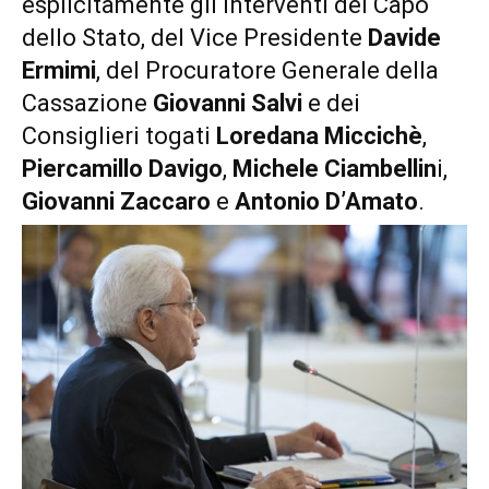
esplicitamente gli interventi del Capo
dello Stato, del Vice Presidente
Davide
Ermimi
, del Procuratore Generale della
Cassazione
Giovanni Salvi
e dei
Consiglieri togati
Loredana Miccichè
,
Piercamillo Davigo
,
Michele Ciambellin
i,
Giovanni Zaccaro
e
Antonio D’Amato
.