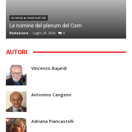
I
NOMINE & CANDIDATURE
Le nomine del plenum del Csm
S
Redazione
-
Luglio 29, 2026
0
G
AUTORI
Vincenzo Bajardi
Antonino Cangemi
Adriana Piancastelli