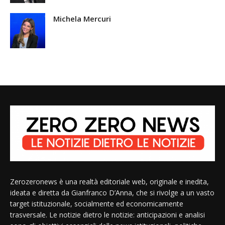
Michela Mercuri
Zerozeronews è una realtà editoriale web, originale e inedita,
ideata e diretta da Gianfranco D’Anna, che si rivolge a un vasto
target istituzionale, socialmente ed economicamente
trasversale. Le notizie dietro le notizie: anticipazioni e analisi