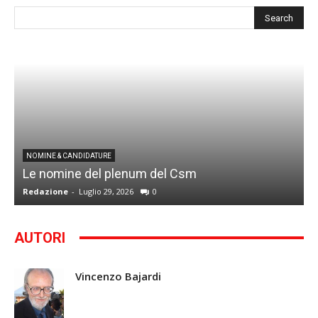
I
NOMINE & CANDIDATURE
Le nomine del plenum del Csm
S
Redazione
-
Luglio 29, 2026
0
G
AUTORI
Vincenzo Bajardi