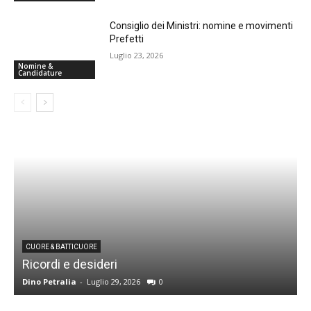
Consiglio dei Ministri: nomine e movimenti
Prefetti
Luglio 23, 2026
Nomine &
Candidature
CUORE & BATTICUORE
Ricordi e desideri
L
Dino Petralia
-
Luglio 29, 2026
0
R