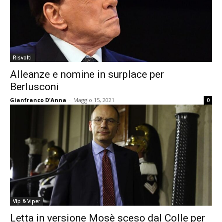
Risvolti
Alleanze e nomine in surplace per
Berlusconi
Gianfranco D'Anna
-
Maggio 15, 2021
0
Vip & Viper
Letta in versione Mosè sceso dal Colle per