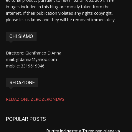
editorial product pursuant to law n. 62 of 7/03/2001. The
images included in this blog are mostly taken from the
Internet. If their publication violates any rights copyright,
please let us know and they will be removed immediately
CHI SIAMO
Direttore: Gianfranco D'Anna
mail: gfdanna@yahoo.com
mobile: 3319619046
REDAZIONE
REDAZIONE ZEROZERONEWS
POPULAR POSTS
Burrito indigesto: a Trump non gliene va