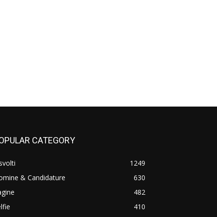
OPULAR CATEGORY
svolti
1249
omine & Candidature
630
agine
482
lfie
410