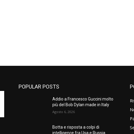
POPULAR POSTS
P
Addio a Francesco Guccini molto
Ri
più del Bob Dylan made in Italy
N
Agosto 6, 2026
P
Se
Botta e risposta a colpi di
intelligence fra Usa e Russia