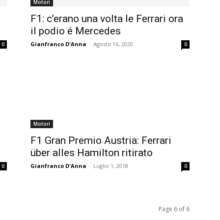
Motori
F1: c’erano una volta le Ferrari ora
il podio é Mercedes
Gianfranco D'Anna
-
Agosto 16, 2020
0
0
Motori
F1 Gran Premio Austria: Ferrari
über alles Hamilton ritirato
Gianfranco D'Anna
-
Luglio 1, 2018
0
0
Page 6 of 6