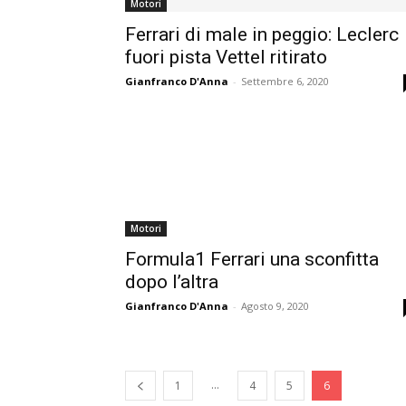
Motori
Ferrari di male in peggio: Leclerc
fuori pista Vettel ritirato
Gianfranco D'Anna
-
Settembre 6, 2020
Motori
Formula1 Ferrari una sconfitta
dopo l’altra
Gianfranco D'Anna
-
Agosto 9, 2020
...
1
4
5
6