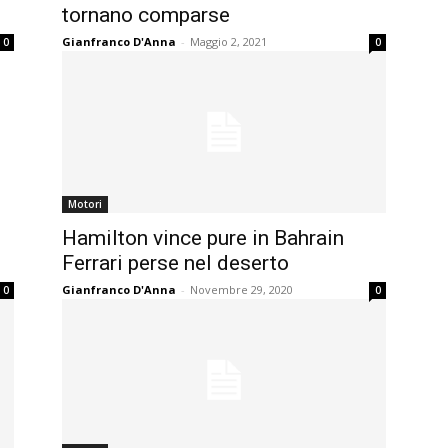
tornano comparse
Gianfranco D'Anna
-
Maggio 2, 2021
0
0
Motori
Hamilton vince pure in Bahrain
Ferrari perse nel deserto
Gianfranco D'Anna
-
Novembre 29, 2020
0
0