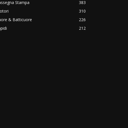
assegna Stampa
383
otori
310
ore & Batticuore
226
pidi
212