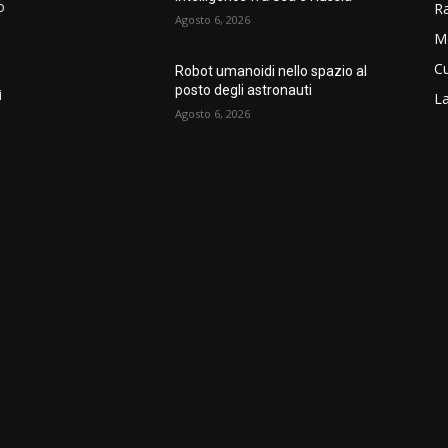
o
R
Agosto 6, 2026
M
Cu
Robot umanoidi nello spazio al
posto degli astronauti
i
La
Agosto 6, 2026