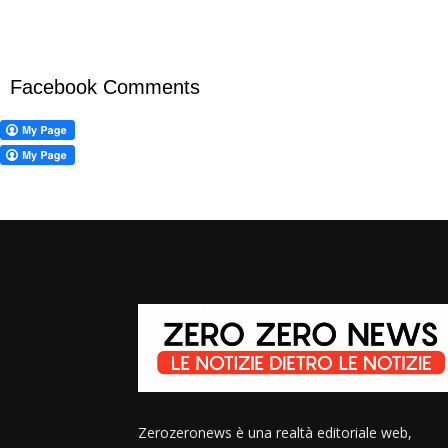
Facebook Comments
Zerozeronews è una realtà editoriale web,