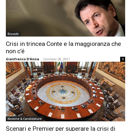
Risvolti
Crisi in trincea Conte e la maggioranza che
non c’é
Gianfranco D'Anna
-
Gennaio 28, 2021
0
Nomine & Candidature
Scenari e Premier per superare la crisi di