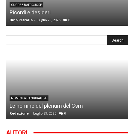
CUORE & BATTICUORE
Ricordi e desideri
L
Dino Petralia
-
Luglio 29, 2026
0
R
I
NOMINE & CANDIDATURE
Le nomine del plenum del Csm
S
Redazione
-
Luglio 29, 2026
0
G
AUTORI