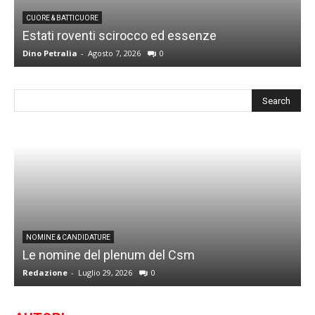
CUORE & BATTICUORE
Estati roventi scirocco ed essenze
R
Dino Petralia
-
Agosto 7, 2026
0
D
I
NOMINE & CANDIDATURE
Le nomine del plenum del Csm
S
Redazione
-
Luglio 29, 2026
0
G