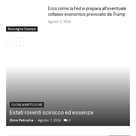
Ecco come la Fed si prepara all’eventuale
collasso economico provocato da Trump
Agosto 3, 2026
Rassegna Stampa
CUORE & BATTICUORE
Estati roventi scirocco ed essenze
R
Dino Petralia
-
Agosto 7, 2026
0
D