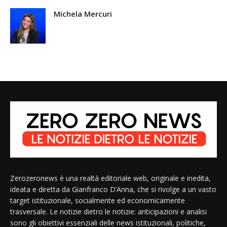
Michela Mercuri
Zerozeronews è una realtà editoriale web, originale e inedita,
ideata e diretta da Gianfranco D’Anna, che si rivolge a un vasto
target istituzionale, socialmente ed economicamente
trasversale. Le notizie dietro le notizie: anticipazioni e analisi
sono gli obiettivi essenziali delle news istituzionali, politiche,