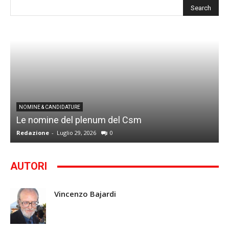
I
NOMINE & CANDIDATURE
Le nomine del plenum del Csm
S
Redazione
-
Luglio 29, 2026
0
G
AUTORI
Vincenzo Bajardi