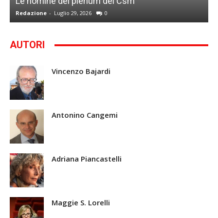
Le nomine del plenum del Csm
S
Redazione
-
Luglio 29, 2026
0
G
AUTORI
Vincenzo Bajardi
Antonino Cangemi
Adriana Piancastelli
Maggie S. Lorelli