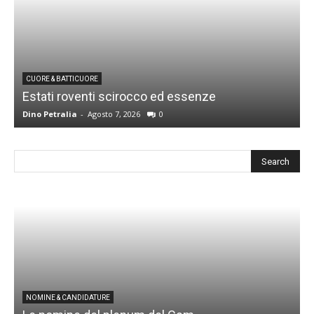
CUORE & BATTICUORE
Estati roventi scirocco ed essenze
R
Dino Petralia
-
Agosto 7, 2026
0
D
I
NOMINE & CANDIDATURE