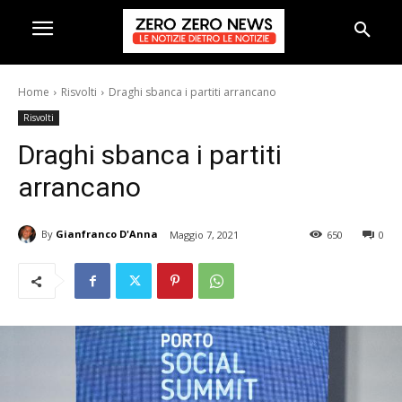
Home
Risvolti
Draghi sbanca i partiti arrancano
Risvolti
Draghi sbanca i partiti
arrancano
By
Gianfranco D'Anna
Maggio 7, 2021
650
0