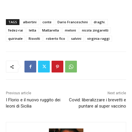
TAGS
albertini
conte
Dario Franceschini
draghi.
fedez-rai
letta
Mattarella
meloni
nicola zingaretti
quirinale
Risvolti
roberto fico
salvini
virginia raggi
Previous article
Next article
I Florio e il nuovo ruggito dei
Covid: liberalizzare i brevetti e
leoni di Sicilia
puntare al super vaccino