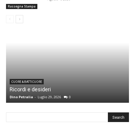
Rassegna Stampa
CUORE & BATTICUORE
Ricordi e desideri
L
Dino Petralia
-
Luglio 29, 2026
0
R