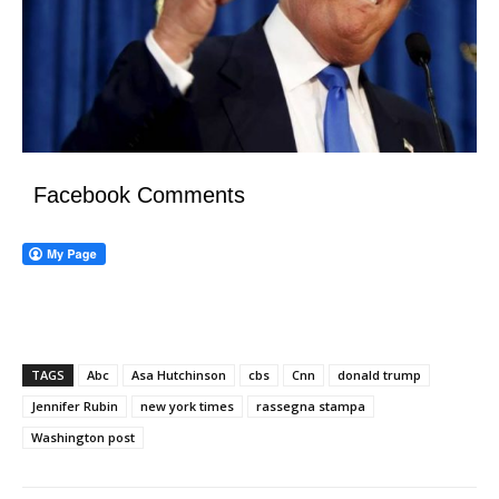
Facebook Comments
TAGS
Abc
Asa Hutchinson
cbs
Cnn
donald trump
Jennifer Rubin
new york times
rassegna stampa
Washington post