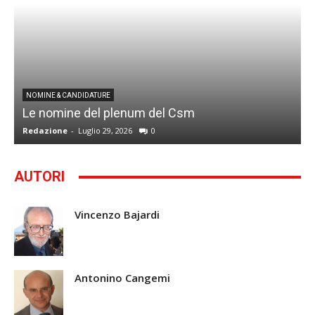
I
NOMINE & CANDIDATURE
Le nomine del plenum del Csm
S
Redazione
-
Luglio 29, 2026
0
G
AUTORI
Vincenzo Bajardi
Antonino Cangemi