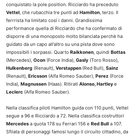
conquistato la pole position. Ricciardo ha preceduto
Vettel
, che rubacchia tre punti ad
Hamilton
, terzo. Il
ferrrista ha limitato così i danni. Grandissima
performance quella di Ricciardo che ha confermato di
disporre di una monoposto molto bilanciata perchè ha
guidato da un capo all’altro su una pista dove sono
impossibili i sorpassi. Quarto
Raikkonen
, quindi
Bottas
(Mercedes),
Ocon
(Force India),
Gasly
(Toro Rosso),
Hulkenberg
(Renault),
Verstappen
(Red Bull),
Sainz
(Renault),
Ericsson
(Alfa Romeo Sauber),
Perez
(Force
India),
Magnussen
(Haas). Ritirati
Alonso, Hartley
e
Leclerc
(Alfa Romeo Sauber).
Nella classifica piloti Hamilton guida con 110 punti, Vettel
segue a 96 e Ricciardo a 72. Nella classifica costruttori
Mercedes
a quota 178 su Ferrari 156 e
Red Bull
a 107.
Sfilata di personaggi famosi lungo il circuito cittadino, da