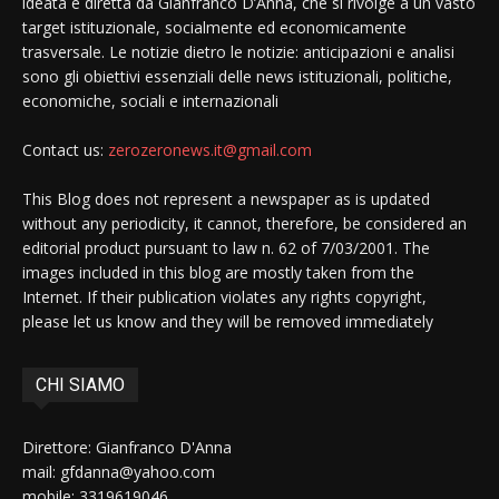
ideata e diretta da Gianfranco D’Anna, che si rivolge a un vasto
target istituzionale, socialmente ed economicamente
trasversale. Le notizie dietro le notizie: anticipazioni e analisi
sono gli obiettivi essenziali delle news istituzionali, politiche,
economiche, sociali e internazionali
Contact us:
zerozeronews.it@gmail.com
This Blog does not represent a newspaper as is updated
without any periodicity, it cannot, therefore, be considered an
editorial product pursuant to law n. 62 of 7/03/2001. The
images included in this blog are mostly taken from the
Internet. If their publication violates any rights copyright,
please let us know and they will be removed immediately
CHI SIAMO
Direttore: Gianfranco D'Anna
mail: gfdanna@yahoo.com
mobile: 3319619046