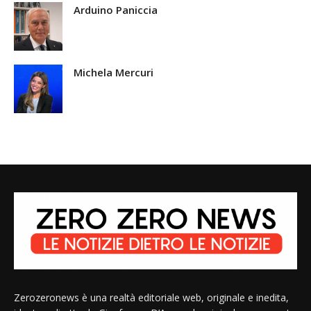
Arduino Paniccia
Michela Mercuri
Zerozeronews è una realtà editoriale web, originale e inedita,