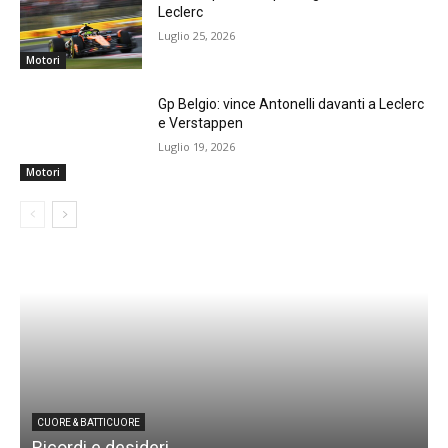
Leclerc
Luglio 25, 2026
Motori
Gp Belgio: vince Antonelli davanti a Leclerc
e Verstappen
Luglio 19, 2026
Motori
CUORE & BATTICUORE
Ricordi e desideri
L