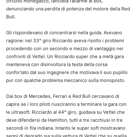
circuito monegasco, lanciava l’allarme ai box,
denunciando una perdita di potenza del motore della Red
Bull.
Gli rispondevano di concentrarsi nella guida. Avevano
ragione: nel 33° giro Ricciardo aveva risolto i problemi
procedendo con un secondo e mezzo di vantaggio nei
confronti di Vettel. Un Ricciardo super che a metà gara
manteneva con disinvoltura la testa della corsa
confortato dal suo ingegnere che motivava il suo pupillo
pur con qualche problema meccanico sulla monoposto.
Dai box di Mercedes, Ferrari e Red Bull cercavano di
capire se i loro piloti riusciranno a terminare la gara con
le ultrasoft. Ricciardo al 44° giro, guidava su Vettel che
deve difendersi da Hamilton, tutti e tre racchiusi in tre
secondi in fila indiana. Intanto le super soft mostravano
segni di degrado sia sulla vettura di Vettel che su quella