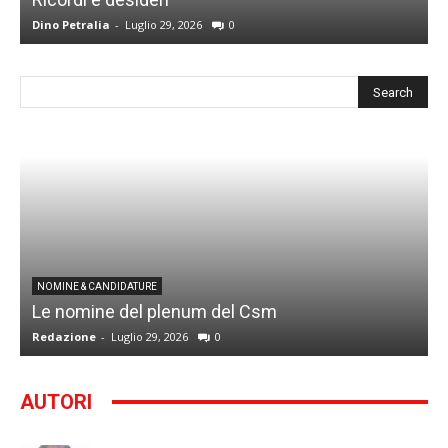
Dino Petralia
-
Luglio 29, 2026
0
R
I
NOMINE & CANDIDATURE
Le nomine del plenum del Csm
S
Redazione
-
Luglio 29, 2026
0
G
AUTORI