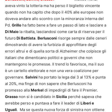
aveva vinto la lotteria ma ha perso il biglietto vincente
quando non ha capito che dopo il 40% alle europee non
doveva andare allo scontro con la minoranza interna del
Pd.
Grillo
ha fatto bene a fare un passo di lato e lasciare a
Di Maio
la ribalta, lasciandosi come carta di riserva per il
futuro
Di Battista
.
Berlusconi
risorge sempre dalle ceneri
dimostrando di avere la furbizia di approfittare degli
errori altrui e di quella sorta di Alzheimer che colpisce gli
italiani che dimenticano politici e governi che non
mantengono le promesse. Il trend lo favorisce, ma il suo
è un cartello elettorale e non una vera coalizione per
governare.
Salvini
ha portato la lega dal 3 al 13% e punta
al 20%, ma finge di non sapere che Berlusconi ha
promesso alla
Merkel
di impedirgli di fare il Premier.
Grasso
non si è candidato in
Sicilia
perché sapeva che
avrebbe perso e puntava a fare il leader di
Liberi e
Uguali
. Ma se questa nuova forza di sinistra non ottiene