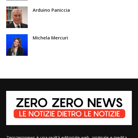
Arduino Paniccia
Michela Mercuri
Zerozeronews è una realtà editoriale web, originale e inedita,