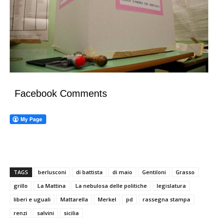
Facebook Comments
TAGS
berlusconi
di battista
di maio
Gentiloni
Grasso
grillo
La Mattina
La nebulosa delle politiche
legislatura
liberi e uguali
Mattarella
Merkel
pd
rassegna stampa
renzi
salvini
sicilia